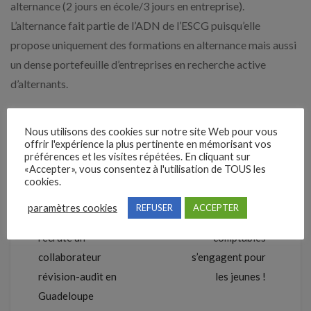
alternance (2 jours en école/3 jours en entreprise).
L’alternance fait partie de l’ADN de l’ESCG puisqu’elle
propose uniquement des formations en alternance mais aussi
un dense portefeuille d’entreprises en recherche active
d’alternants.
Alors si vous êtes intéressé par la comptabilité et la gestion,
découvrez cette belle opportunité de carrière sur le
site de
Nous utilisons des cookies sur notre site Web pour vous
offrir l'expérience la plus pertinente en mémorisant vos
l’ESCG
.
préférences et les visites répétées. En cliquant sur
«Accepter», vous consentez à l'utilisation de TOUS les
cookies.
Précédent
Suivant
paramètres cookies
REFUSER
ACCEPTER
Le groupe Expertys
Les experts-
recrute un
comptables
collaborateur
s’engagent pour
révision-audit en
les jeunes !
Guadeloupe