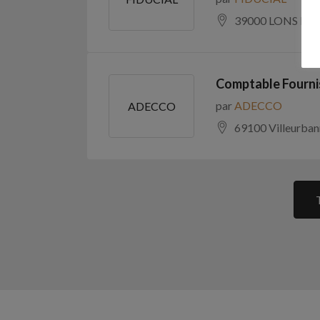
39000 LONS LE 
Comptable Fourni
par
ADECCO
ADECCO
69100 Villeurban