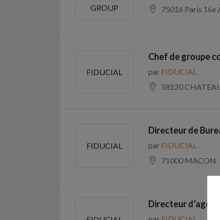
GROUP
75016 Paris 16e 
Chef de groupe c
par
FIDUCIAL
FIDUCIAL
58120 CHATEAU
Directeur de Bure
par
FIDUCIAL
FIDUCIAL
71000 MACON
Directeur d’agenc
par
FIDUCIAL
FIDUCIAL