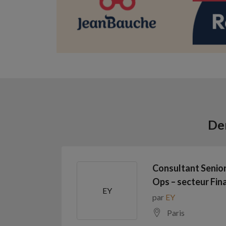
Der
Consultant Senio
Ops – secteur Fina
EY
par
EY
Paris