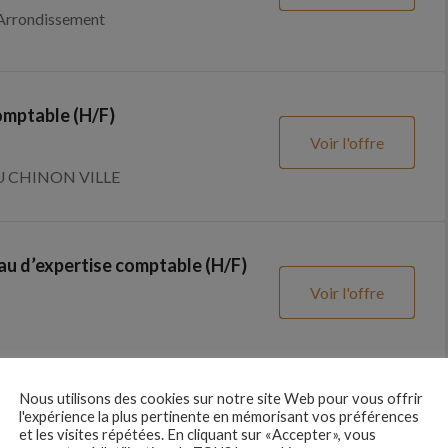
Arrondissement
omptable (H/F)
Voir l'offre
 CHINON VILLE
au d’expertise comptable (H/F)
Voir l'offre
Nous utilisons des cookies sur notre site Web pour vous offrir
e d’expertise comptable (H/F)
l'expérience la plus pertinente en mémorisant vos préférences
et les visites répétées. En cliquant sur «Accepter», vous
Voir l'offre