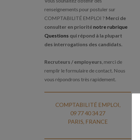
Vous souhaitez obtenir des
renseignements pour postuler sur
COMPTABILITÉ EMPLOI ?
Merci de
consulter en priorité
notre rubrique
Questions
qui répond à la plupart
des interrogations des candidats.
Recruteurs / employeurs
, merci de
remplir le formulaire de contact. Nous
vous répondrons très rapidement.
COMPTABILITÉ EMPLOI,
09 77 40 34 27
PARIS, FRANCE