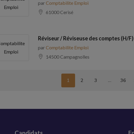
par
Comptabilite Emploi
Emploi
61000 Cerisé
Réviseur / Réviseuse des comptes (H/F)
omptabilite
par
Comptabilite Emploi
Emploi
14500 Campagnolles
1
2
3
…
36
Candidats
En