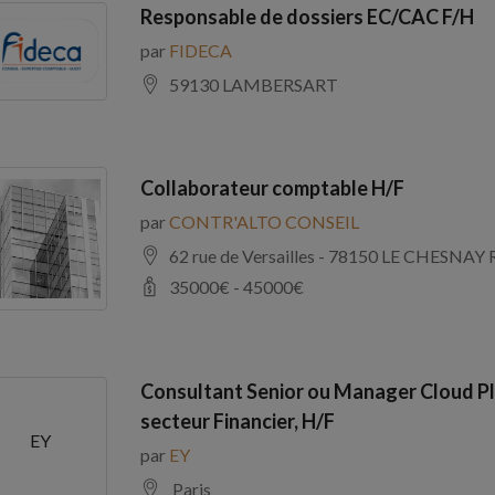
Responsable de dossiers EC/CAC F/H
par
FIDECA
59130 LAMBERSART
Collaborateur comptable H/F
par
CONTR'ALTO CONSEIL
62 rue de Versailles - 78150 LE CHE
35000
€ -
45000
€
Consultant Senior ou Manager Cloud Pl
secteur Financier, H/F
EY
par
EY
Paris