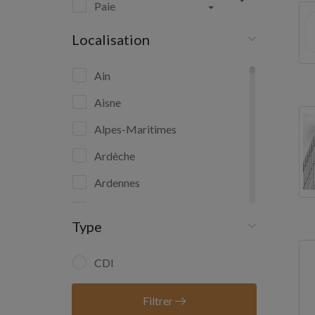
Paie
Localisation
Ain
Aisne
Alpes-Maritimes
Ardèche
Ardennes
Ariège
Type
Aube
Aude
CDI
Aveyron
Filtrer