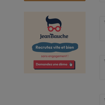
Bas-Rhin
Bouches-du-Rhône
Calvados
Cantal
Charente
Charente-Maritime
Cher
Corrèze
Côte-d'Or
Côtes-d'Armor
Creuse
Deux-Sèvres