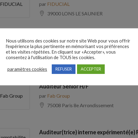
par
FIDUCIAL
FIDUCIAL
39000 LONS LE SAUNIER
Comptable Fournisseurs H/F
Nous utilisons des cookies sur notre site Web pour vous offrir
l'expérience la plus pertinente en mémorisant vos préférences
par
ADECCO
ADECCO
et les visites répétées. En cliquant sur «Accepter», vous
consentez à l'utilisation de TOUS les cookies.
69100 Villeurbanne
paramètres cookies
REFUSER
ACCEPTER
Auditeur Senior H/F
par
Fab Group
Fab Group
75008 Paris 8e Arrondissement
Auditeur(trice) interne expérimenté(e) 
omptabilite