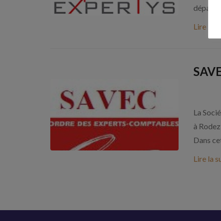
départem
Lire la s
SAVE
La Soci
à Rodez
Dans cet
Lire la s