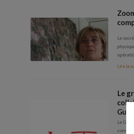
Zoom
comp
Le secré
physique
opération
Lire la s
Le g
colla
Guad
Le Grou
comptab