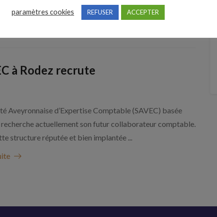
ents 33, 34, 75, 971 et ...
paramètres cookies
REFUSER
ACCEPTER
uite
C à Rodez recrute
été Aveyronnaise d’Expertise Comptable (SAVEC) basée
 recherche actuellement son futur collaborateur comptable.
te structure réputée et bien implantée ...
uite