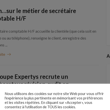
…sur le métier de secrétaire
table H/F
taire comptable H/F accueille la clientèle (que cela soit en
 ou au téléphone), renseigne le client, enregistre des
s ...
uite
A
roupe Expertys recrute un
borateur révision-audit en
eloupe
Nous utilisons des cookies sur notre site Web pour vous offrir
l'expérience la plus pertinente en mémorisant vos préférences
pe EXPERTYS comprend des sociétés d’expertise-
et les visites répétées. En cliquant sur «Accepter», vous
le et de commissariat aux comptes, implantées dans les
consentez à l'utilisation de TOUS les cookies.