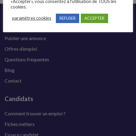
«Accepter», vous consentez à l'utilisation de TOUS les
cookies.
Liens rapides
paramètres cookies
REFUSER
ACCEPTER
Présentation
Publier une annonce
Offres d’emploi
Questions fréquentes
Blog
Contact
Candidats
Comment trouver un emploi ?
Fiches métiers
Espace candidat