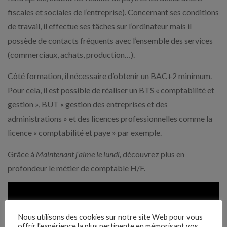
fiscales et sociales de l’entreprise). Concernant ses conditions
de travail, il effectue ses tâches sur l’ordinateur mais il
possède de contacts fréquents avec l’ensemble des services
(commerciaux, achats, production…).
Côté formation, il nécessaire d’obtenir un BAC+2 minimum.
Pour cela, il est possible de réaliser un BTS « comptabilité et
gestion », BUT « gestion des entreprises et des
administrations » et des licences professionnelles comme la
licence « comptabilité et paye » par exemple.
Grâce à
Maintenant j’aime le lundi,
découvrez plus en
profondeur le métier de comptable H/F.
Nous utilisons des cookies sur notre site Web pour vous
offrir l'expérience la plus pertinente en mémorisant vos