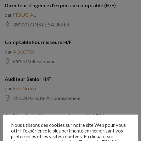
Directeur d’agence d’expertise comptable (H/F)
par
FIDUCIAL
39000 LONS LE SAUNIER
Comptable Fournisseurs H/F
par
ADECCO
69100 Villeurbanne
Auditeur Senior H/F
par
Fab Group
75008 Paris 8e Arrondissement
Auditeur(trice) interne expérimenté(e) F/H
par
Comptabilite Emploi
Nous utilisons des cookies sur notre site Web pour vous
offrir l'expérience la plus pertinente en mémorisant vos
39130 Châtillon
préférences et les visites répétées. En cliquant sur