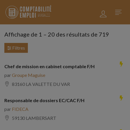
Affichage de
1
–
20
des résultats de 719
Filtres
Chef de mission en cabinet comptable F/H
par
Groupe Maguise
83160 LA VALETTE DU VAR
Responsable de dossiers EC/CAC F/H
par
FIDECA
59130 LAMBERSART