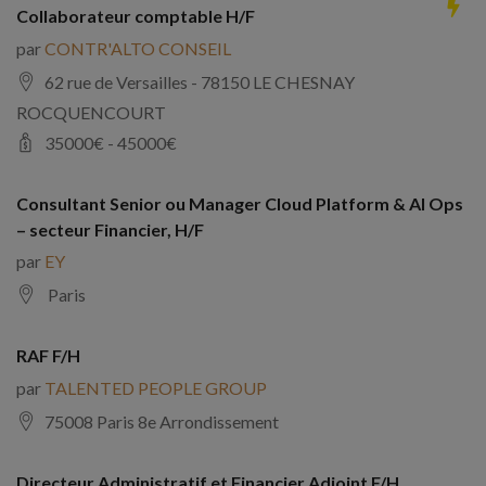
Collaborateur comptable H/F
par
CONTR'ALTO CONSEIL
62 rue de Versailles - 78150 LE CHESNAY
ROCQUENCOURT
35000
€ -
45000
€
Consultant Senior ou Manager Cloud Platform & AI Ops
– secteur Financier, H/F
par
EY
Paris
RAF F/H
par
TALENTED PEOPLE GROUP
75008 Paris 8e Arrondissement
Directeur Administratif et Financier Adjoint F/H