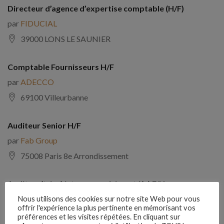
Directeur d’agence d’expertise comptable (H/F)
par
FIDUCIAL
39000 LONS LE SAUNIER
Comptable Fournisseurs H/F
par
ADECCO
69100 Villeurbanne
Auditeur Senior H/F
par
Fab Group
75008 Paris 8e Arrondissement
Auditeur(trice) interne expérimenté(e) F/H
par
Comptabilite Emploi
Nous utilisons des cookies sur notre site Web pour vous
offrir l'expérience la plus pertinente en mémorisant vos
39130 Châtillon
préférences et les visites répétées. En cliquant sur