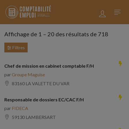
Affichage de
1
–
20
des résultats de 718
Filtres
Chef de mission en cabinet comptable F/H
par
Groupe Maguise
83160 LA VALETTE DU VAR
Responsable de dossiers EC/CAC F/H
par
FIDECA
59130 LAMBERSART