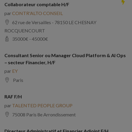
Collaborateur comptable H/F
par
CONTR'ALTO CONSEIL
62 rue de Versailles - 78150 LE CHESNAY
ROCQUENCOURT
35000
€ -
45000
€
Consultant Senior ou Manager Cloud Platform & AI Ops
– secteur Financier, H/F
par
EY
Paris
RAF F/H
par
TALENTED PEOPLE GROUP
75008 Paris 8e Arrondissement
Directeur Administratif et Financier Adjoint F/H