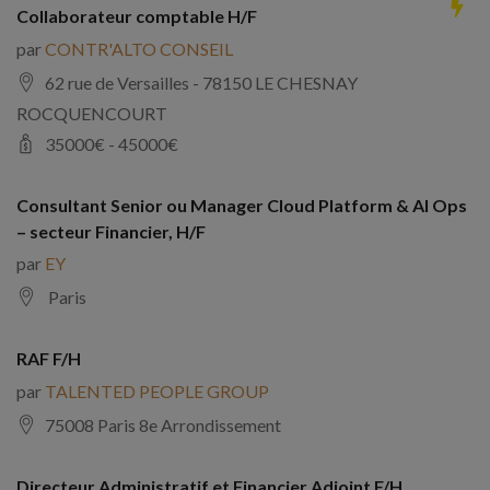
Collaborateur comptable H/F
par
CONTR'ALTO CONSEIL
62 rue de Versailles - 78150 LE CHESNAY
ROCQUENCOURT
35000
€ -
45000
€
Consultant Senior ou Manager Cloud Platform & AI Ops
– secteur Financier, H/F
par
EY
Paris
RAF F/H
par
TALENTED PEOPLE GROUP
75008 Paris 8e Arrondissement
Directeur Administratif et Financier Adjoint F/H