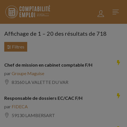
Affichage de
1
–
20
des résultats de 718
Filtres
Chef de mission en cabinet comptable F/H
par
Groupe Maguise
83160 LA VALETTE DU VAR
Responsable de dossiers EC/CAC F/H
par
FIDECA
59130 LAMBERSART