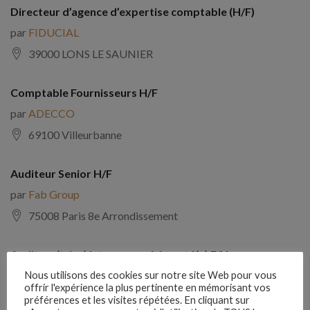
Directeur d’agence d’expertise comptable (H/F)
par
FIDUCIAL
39000 LONS LE SAUNIER
Comptable Fournisseurs H/F
par
ADECCO
69100 Villeurbanne
Auditeur Senior H/F
par
Fab Group
75008 Paris 8e Arrondissement
Auditeur(trice) interne expérimenté(e) F/H
par
Comptabilite Emploi
Nous utilisons des cookies sur notre site Web pour vous
offrir l'expérience la plus pertinente en mémorisant vos
39130 Châtillon
préférences et les visites répétées. En cliquant sur