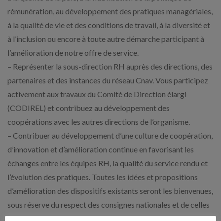
rémunération, au développement des pratiques managériales,
à la qualité de vie et des conditions de travail, à la diversité et
à l’inclusion ou encore à toute autre démarche participant à
l’amélioration de notre offre de service.
– Représenter la sous-direction RH auprès des directions, des
partenaires et des instances du réseau Cnav. Vous participez
activement aux travaux du Comité de Direction élargi
(CODIREL) et contribuez au développement des
coopérations avec les autres directions de l’organisme.
– Contribuer au développement d’une culture de coopération,
d’innovation et d’amélioration continue en favorisant les
échanges entre les équipes RH, la qualité du service rendu et
l’évolution des pratiques. Toutes les idées et propositions
d’amélioration des dispositifs existants seront les bienvenues,
sous réserve du respect des consignes nationales et de celles
fixées par la direction de la Carsat.