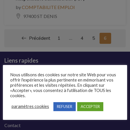
by
COMPTABILITE EMPLOI
97400 ST DENIS
Précédent
1
…
4
5
6
Liens rapides
Présentation
Nous utilisons des cookies sur notre site Web pour vous
offrir l'expérience la plus pertinente en mémorisant vos
Publier une annonce
préférences et les visites répétées. En cliquant sur
«Accepter», vous consentez à l'utilisation de TOUS les
Offres d’emploi
cookies.
Questions fréquentes
paramètres cookies
REFUSER
ACCEPTER
Blog
Contact