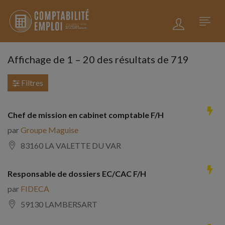
Affichage de
1
–
20
des résultats de 719
Filtres
Chef de mission en cabinet comptable F/H
par
Groupe Maguise
83160 LA VALETTE DU VAR
Responsable de dossiers EC/CAC F/H
par
FIDECA
59130 LAMBERSART