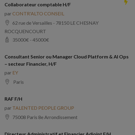
Collaborateur comptable H/F
par
CONTR'ALTO CONSEIL
62 rue de Versailles - 78150 LE CHESNAY
ROCQUENCOURT
35000
€ -
45000
€
Consultant Senior ou Manager Cloud Platform & AI Ops
– secteur Financier, H/F
par
EY
Paris
RAF F/H
par
TALENTED PEOPLE GROUP
75008 Paris 8e Arrondissement
Directeur Administratif et Financier Adjoint F/H