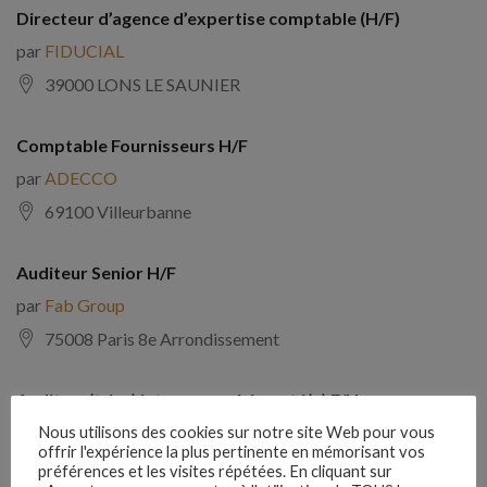
Directeur d’agence d’expertise comptable (H/F)
par
FIDUCIAL
39000 LONS LE SAUNIER
Comptable Fournisseurs H/F
par
ADECCO
69100 Villeurbanne
Auditeur Senior H/F
par
Fab Group
75008 Paris 8e Arrondissement
Auditeur(trice) interne expérimenté(e) F/H
par
Comptabilite Emploi
Nous utilisons des cookies sur notre site Web pour vous
offrir l'expérience la plus pertinente en mémorisant vos
39130 Châtillon
préférences et les visites répétées. En cliquant sur