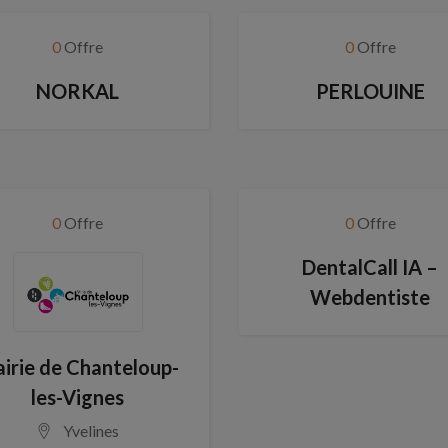
0
Offre
0
Offre
NORKAL
PERLOUINE
0
Offre
0
Offre
DentalCall IA –
Webdentiste
irie de Chanteloup-
les-Vignes
Yvelines