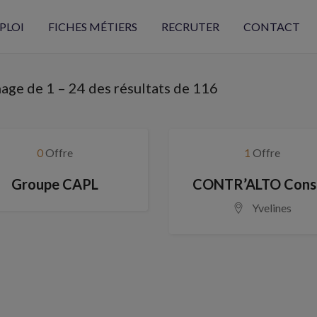
PLOI
FICHES MÉTIERS
RECRUTER
CONTACT
hage de
1
–
24
des résultats de 116
0
Offre
1
Offre
Groupe CAPL
CONTR’ALTO Conse
Yvelines