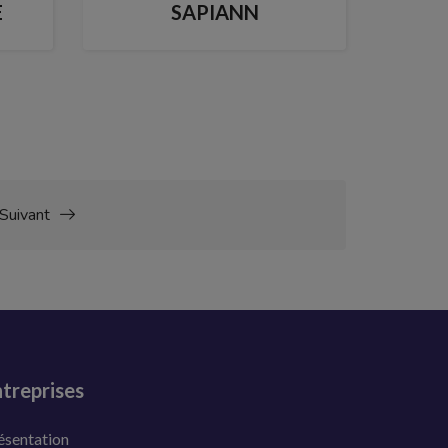
E
SAPIANN
Suivant
treprises
ésentation