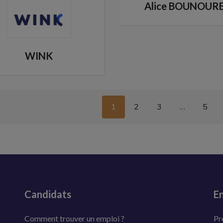
Alice BOUNOUR
WINK
1
2
3
…
5
Candidats
En
Comment trouver un emploi ?
Pr