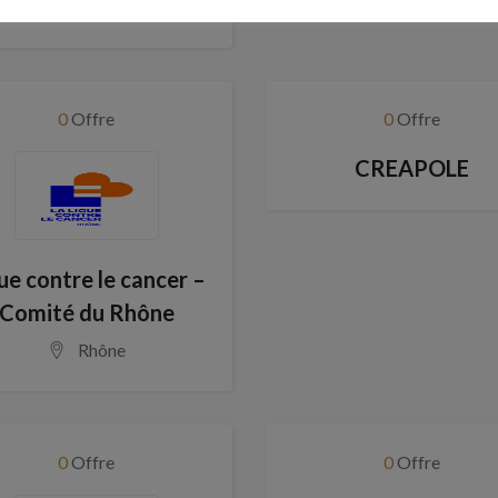
Hauts-de-Seine
0
Offre
0
Offre
CREAPOLE
ue contre le cancer –
Comité du Rhône
Rhône
0
Offre
0
Offre