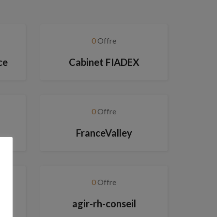
0
Offre
ce
Cabinet FIADEX
0
Offre
FranceValley
0
Offre
agir-rh-conseil