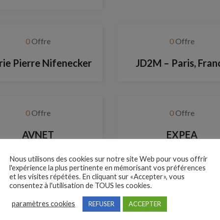
0
Offre
0
Offre
ie Pierre Nifenecker
JD2M – Paris, Fran
0
Offre
0
Offre
AVNET
EXPEA
Nous utilisons des cookies sur notre site Web pour vous offrir
l'expérience la plus pertinente en mémorisant vos préférences
et les visites répétées. En cliquant sur «Accepter», vous
0
Offre
0
Offre
consentez à l'utilisation de TOUS les cookies.
paramètres cookies
REFUSER
ACCEPTER
IRL JEAN CAROZZI
Proximethic