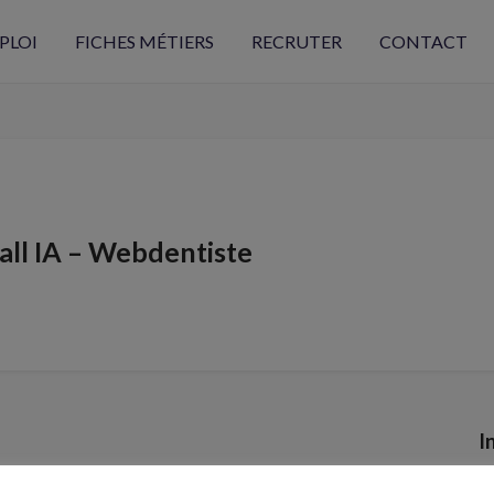
PLOI
FICHES MÉTIERS
RECRUTER
CONTACT
all IA – Webdentiste
I