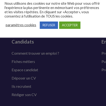
Nous utilisons des cookies sur notre site Web pour vous offrir
l'expérience la plus pertinente en mémorisant vos préférences
et les visites répétées. En cliquant sur «Accepter», vous
consentez à l'utilisation de TOUS les cookies.
paramètres cookies
REFUSER
ACCEPTER
Candidats
En
Comment trouver un emploi ?
Pr
Fiches métiers
Pu
Espace candidat
Pr
Déposer un CV
Ils recrutent
Rédiger son CV