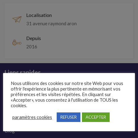
Localisation
31 avenue raymond aron
Depuis
2016
Liens rapides
Nous utilisons des cookies sur notre site Web pour vous
Présentation
offrir l'expérience la plus pertinente en mémorisant vos
préférences et les visites répétées. En cliquant sur
Publier une annonce
«Accepter», vous consentez à l'utilisation de TOUS les
cookies.
Offres d’emploi
paramètres cookies
REFUSER
ACCEPTER
Questions fréquentes
Blog