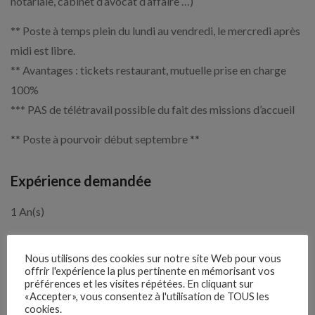
notariale, cabinet d’avocat d’affaire …)
** Poste à temps plein du lundi au vendredi, le mercredi après
midi est libre.
** Avantages : tickets restaurant, mutuelle prise en charge
100%
*** PAS de télétravail possible du fait des missions d’accueil
** Poste à pourvoir début septembre **
Expérience demandée
1 An(s)
Nous utilisons des cookies sur notre site Web pour vous
1 mois
Il y a
offrir l'expérience la plus pertinente en mémorisant vos
préférences et les visites répétées. En cliquant sur
Clôture des candidatures : 4
«Accepter», vous consentez à l'utilisation de TOUS les
Je postule
cookies.