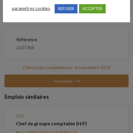
septembre 2026
paramètres cookies
REFUSER
ACCEPTER
Détails de l’offre
Référence
210TJSR
Clôture des candidatures : 4 septembre 2026
Je postule
Emplois similaires
CDI
Chef de groupe comptable (H/F)
by
COMPTABILITE EMPLOI