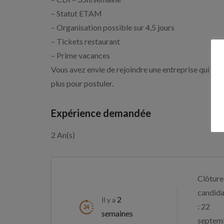
– Statut ETAM
– Organisation possible sur 4,5 jours
– Tickets restaurant
– Prime vacances
Vous avez envie de rejoindre une entreprise qui inves
plus pour postuler.
Expérience demandée
2 An(s)
Clôture
candida
2
Il y a
: 22
semaines
septem