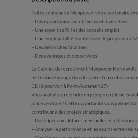
Faites confiance à Manpower, votre partenaire emp
– Des opportunités nombreuses et diversifiées
– Une expertise RH et des conseils emploi
– Une employabilité durable avec le programme
– Des démarches facilitées
– Des avantages et des services
Le Cabinet de recrutement Manpower Normandie recr
de Gestion Groupe dans le cadre d’un renforcement
CDI à pourvoir à Pont-Audemer (27)
Vous souhaitez rejoindre un groupe en pleine évolut
place centrale ? Cette opportunité vous permettra d
contribuer à des projets stratégiques.
– Participer aux clôtures mensuelles et à l’élaborat
– Analyser la performance et les écarts entre réalis
– Contribuer aux exercices budgétaires et aux refo