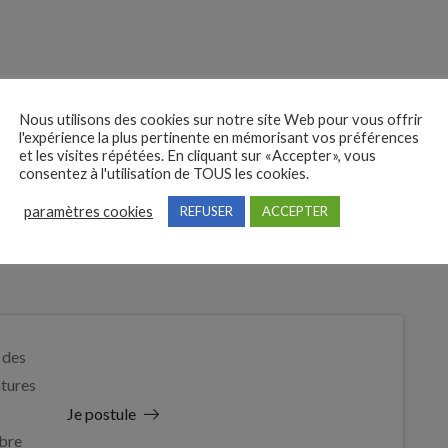
Nous utilisons des cookies sur notre site Web pour vous offrir
tit dans ses outils, ses projets et ses talents ? N’attendez
l'expérience la plus pertinente en mémorisant vos préférences
et les visites répétées. En cliquant sur «Accepter», vous
consentez à l'utilisation de TOUS les cookies.
paramètres cookies
REFUSER
ACCEPTER
 des
tures
Je postule
bre