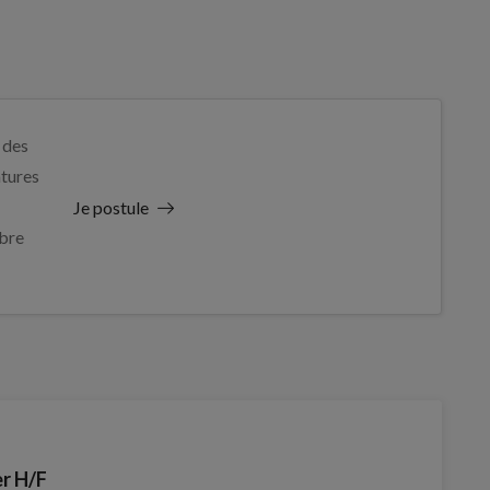
 des
tures
Je postule
bre
r H/F