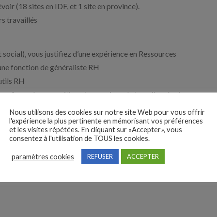
ir (18 sites en IDF, et 1 site en province).
s travaillés
social), vous justifiez d’une expérience en Ressources
une fonction de généraliste RH
utils RH
e, force de proposition et vous aimez le travail en équipe
Nous utilisons des cookies sur notre site Web pour vous offrir
sformation avec agilité : simplicité, rapidité et efficacité
l'expérience la plus pertinente en mémorisant vos préférences
et les visites répétées. En cliquant sur «Accepter», vous
s priorités, bonne capacité à gérer des dossiers en
consentez à l'utilisation de TOUS les cookies.
paramètres cookies
REFUSER
ACCEPTER
onseil, sens de la pédagogie.