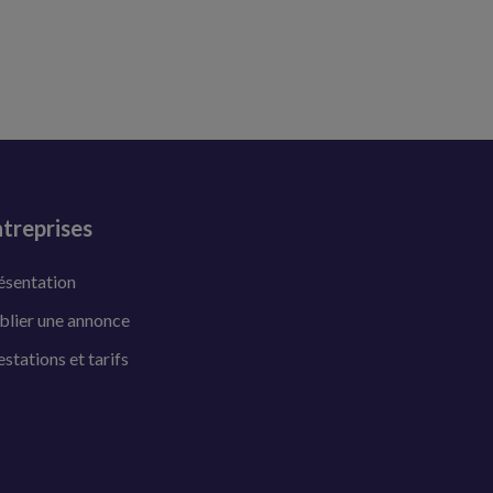
treprises
ésentation
blier une annonce
estations et tarifs