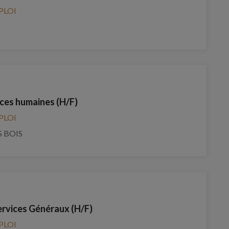
PLOI
ces humaines (H/F)
PLOI
S BOIS
ervices Généraux (H/F)
PLOI