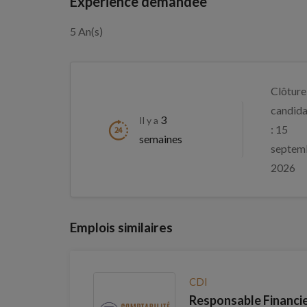
Expérience demandée
5 An(s)
Clôture
candida
3
Il y a
: 15
semaines
septem
2026
Emplois similaires
CDI
Responsable Financie