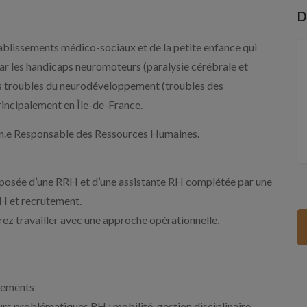
D
blissements médico-sociaux et de la petite enfance qui
r les handicaps neuromoteurs (paralysie cérébrale et
les troubles du neurodéveloppement (troubles des
rincipalement en Île-de-France.
un.e Responsable des Ressources Humaines.
mposée d’une RRH et d’une assistante RH complétée par une
H et recrutement.
urez travailler avec une approche opérationnelle,
ssements
rs problématiques RH : mobilité, gestion disciplinaire,