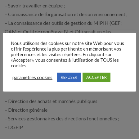
– Savoir travailler en équipe ;
– Connaissance de l’organisation et de son environnement ;
– La connaissance des outils de gestion du MIPIH (GEF ;
GAM et Outil de requêtage BI et QL) serait un plus.
Nous utilisons des cookies sur notre site Web pour vous
Savoir-être :
offrir l'expérience la plus pertinente en mémorisant vos
préférences et les visites répétées. En cliquant sur
– Loyauté
«Accepter», vous consentez à l'utilisation de TOUS les
cookies.
– Anticipation, organisation, sens des priorités
– Confidentialité, discrétion
paramètres cookies
REFUSER
ACCEPTER
RELATIONS PROFESSIONNELLES FREQUENTES
– Direction des achats et marchés publiques ;
– Direction générale ;
– Services gestionnaires des directions fonctionnelles ;
– DGFIP