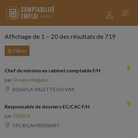
Affichage de
1
–
20
des résultats de 719
Filtres
Chef de mission en cabinet comptable F/H
par
Groupe Maguise
83160 LA VALETTE DU VAR
Responsable de dossiers EC/CAC F/H
par
FIDECA
59130 LAMBERSART