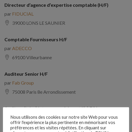
Directeur d’agence d’expertise comptable (H/F)
par
FIDUCIAL
39000 LONS LE SAUNIER
Comptable Fournisseurs H/F
par
ADECCO
69100 Villeurbanne
Auditeur Senior H/F
par
Fab Group
75008 Paris 8e Arrondissement
Auditeur(trice) interne expérimenté(e) F/H
par
Comptabilite Emploi
Nous utilisons des cookies sur notre site Web pour vous
offrir l'expérience la plus pertinente en mémorisant vos
39130 Châtillon
préférences et les visites répétées. En cliquant sur