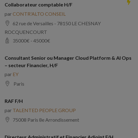
Collaborateur comptable H/F
par
CONTR'ALTO CONSEIL
62 rue de Versailles - 78150 LE CHESNAY
ROCQUENCOURT
35000
€ -
45000
€
Consultant Senior ou Manager Cloud Platform & AI Ops
– secteur Financier, H/F
par
EY
Paris
RAF F/H
par
TALENTED PEOPLE GROUP
75008 Paris 8e Arrondissement
Directeur Administratif et Financier Adjoint F/H