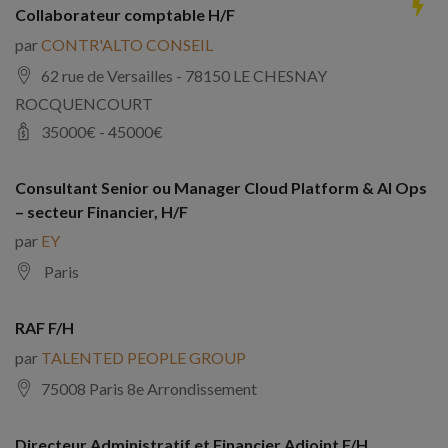
Collaborateur comptable H/F
par
CONTR'ALTO CONSEIL
62 rue de Versailles - 78150 LE CHESNAY
ROCQUENCOURT
35000
€ -
45000
€
Consultant Senior ou Manager Cloud Platform & AI Ops
– secteur Financier, H/F
par
EY
Paris
RAF F/H
par
TALENTED PEOPLE GROUP
75008 Paris 8e Arrondissement
Directeur Administratif et Financier Adjoint F/H