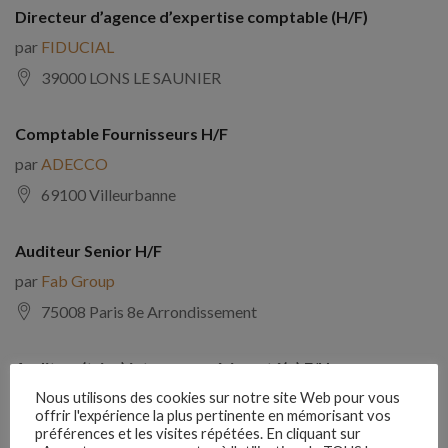
Directeur d’agence d’expertise comptable (H/F)
par
FIDUCIAL
39000 LONS LE SAUNIER
Comptable Fournisseurs H/F
par
ADECCO
69100 Villeurbanne
Auditeur Senior H/F
par
Fab Group
75008 Paris 8e Arrondissement
Auditeur(trice) interne expérimenté(e) F/H
par
Comptabilite Emploi
Nous utilisons des cookies sur notre site Web pour vous
offrir l'expérience la plus pertinente en mémorisant vos
39130 Châtillon
préférences et les visites répétées. En cliquant sur