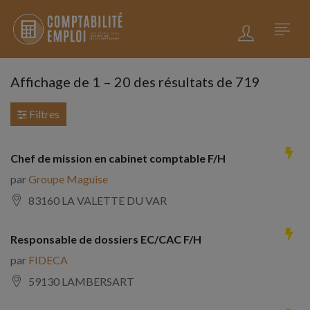
Affichage de
1
–
20
des résultats de 719
Filtres
Chef de mission en cabinet comptable F/H
par
Groupe Maguise
83160 LA VALETTE DU VAR
Responsable de dossiers EC/CAC F/H
par
FIDECA
59130 LAMBERSART