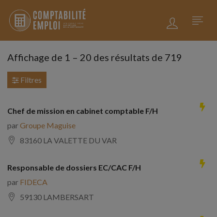
Affichage de
1
–
20
des résultats de 719
Filtres
Chef de mission en cabinet comptable F/H
par
Groupe Maguise
83160 LA VALETTE DU VAR
Responsable de dossiers EC/CAC F/H
par
FIDECA
59130 LAMBERSART