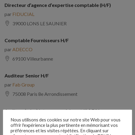
Directeur d’agence d’expertise comptable (H/F)
par
FIDUCIAL
39000 LONS LE SAUNIER
Comptable Fournisseurs H/F
par
ADECCO
69100 Villeurbanne
Auditeur Senior H/F
par
Fab Group
75008 Paris 8e Arrondissement
Auditeur(trice) interne expérimenté(e) F/H
par
Comptabilite Emploi
Nous utilisons des cookies sur notre site Web pour vous
offrir l'expérience la plus pertinente en mémorisant vos
39130 Châtillon
préférences et les visites répétées. En cliquant sur