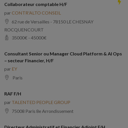
Collaborateur comptable H/F
par
CONTR'ALTO CONSEIL
62 rue de Versailles - 78150 LE CHESNAY
ROCQUENCOURT
35000
€ -
45000
€
Consultant Senior ou Manager Cloud Platform & AI Ops
– secteur Financier, H/F
par
EY
Paris
RAF F/H
par
TALENTED PEOPLE GROUP
75008 Paris 8e Arrondissement
Directeur Administratif et Financier Adjoint F/H