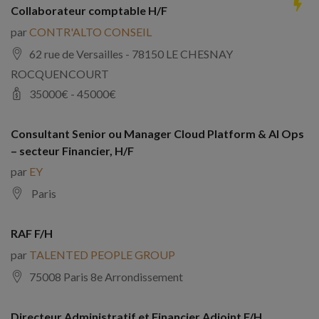
Collaborateur comptable H/F
par
CONTR'ALTO CONSEIL
62 rue de Versailles - 78150 LE CHESNAY
ROCQUENCOURT
35000
€ -
45000
€
Consultant Senior ou Manager Cloud Platform & AI Ops
– secteur Financier, H/F
par
EY
Paris
RAF F/H
par
TALENTED PEOPLE GROUP
75008 Paris 8e Arrondissement
Directeur Administratif et Financier Adjoint F/H