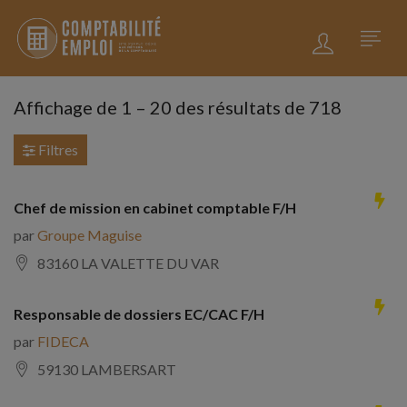
Affichage de
1
–
20
des résultats de 718
Filtres
Chef de mission en cabinet comptable F/H
par
Groupe Maguise
83160 LA VALETTE DU VAR
Responsable de dossiers EC/CAC F/H
par
FIDECA
59130 LAMBERSART