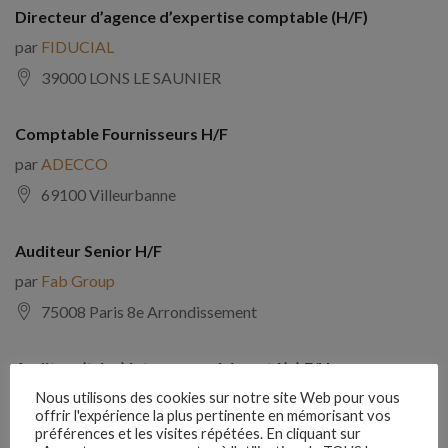
Directeur d’agence d’expertise comptable (H/F)
par
FIDUCIAL
39000 LONS LE SAUNIER
Comptable Fournisseurs H/F
par
ADECCO
69100 Villeurbanne
Auditeur Senior H/F
par
Fab Group
75008 Paris 8e Arrondissement
Auditeur(trice) interne expérimenté(e) F/H
par
Comptabilite Emploi
Nous utilisons des cookies sur notre site Web pour vous
offrir l'expérience la plus pertinente en mémorisant vos
39130 Châtillon
préférences et les visites répétées. En cliquant sur