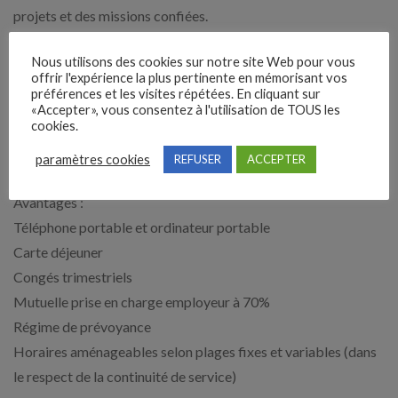
projets et des missions confiées.
– Réaliser un contrôle de niveau 1 sur son périmètre d’activité.
Nous utilisons des cookies sur notre site Web pour vous
– Prévenir et gérer les tensions ou conflits éventuels pour
offrir l'expérience la plus pertinente en mémorisant vos
maintenir un climat de travail serein.
préférences et les visites répétées. En cliquant sur
«Accepter», vous consentez à l'utilisation de TOUS les
– Informer et contrôler l’application des consignes d’hygiène,
cookies.
de santé, de sécurité, du règlement intérieur, des procédures
paramètres cookies
REFUSER
ACCEPTER
et des délégations.
Avantages :
Téléphone portable et ordinateur portable
Carte déjeuner
Congés trimestriels
Mutuelle prise en charge employeur à 70%
Régime de prévoyance
Horaires aménageables selon plages fixes et variables (dans
le respect de la continuité de service)