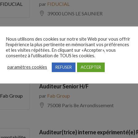
par
FIDUCIAL
FIDUCIAL
39000 LONS LE SAUNIER
Nous utilisons des cookies sur notre site Web pour vous offrir
Comptable Fournisseurs H/F
l'expérience la plus pertinente en mémorisant vos préférences
par
ADECCO
ADECCO
et les visites répétées. En cliquant sur «Accepter», vous
consentez à l'utilisation de TOUS les cookies.
69100 Villeurbanne
paramètres cookies
REFUSER
ACCEPTER
Auditeur Senior H/F
par
Fab Group
Fab Group
75008 Paris 8e Arrondissement
Auditeur(trice) interne expérimenté(e) 
omptabilite