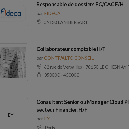
Responsable de dossiers EC/CAC F/H
par
FIDECA
59130 LAMBERSART
Collaborateur comptable H/F
par
CONTR'ALTO CONSEIL
62 rue de Versailles - 78150 LE CHE
35000
€ -
45000
€
Consultant Senior ou Manager Cloud Pl
secteur Financier, H/F
EY
par
EY
Paris