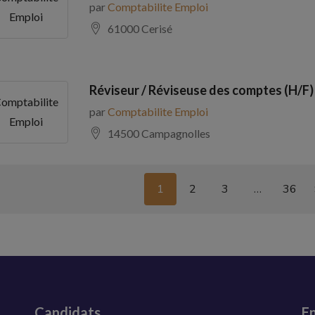
par
Comptabilite Emploi
Emploi
61000 Cerisé
Réviseur / Réviseuse des comptes (H/F)
omptabilite
par
Comptabilite Emploi
Emploi
14500 Campagnolles
1
2
3
…
36
Candidats
En