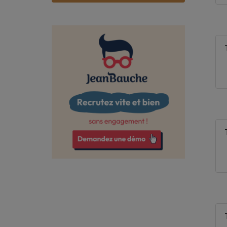
Bas-Rhin
Bouches-du-Rhône
Calvados
Cantal
Charente
Charente-Maritime
Cher
Corrèze
Côte-d'Or
Côtes-d'Armor
Creuse
Deux-Sèvres