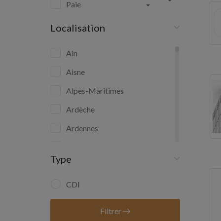
Paie
Localisation
Ain
Aisne
Alpes-Maritimes
Ardèche
Ardennes
Ariège
Type
Aube
Aude
CDI
Aveyron
Filtrer