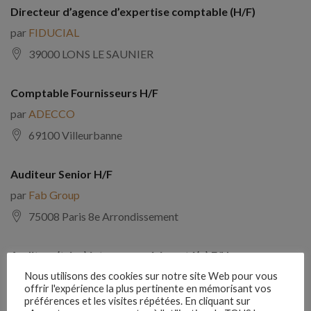
Directeur d’agence d’expertise comptable (H/F)
par
FIDUCIAL
39000 LONS LE SAUNIER
Comptable Fournisseurs H/F
par
ADECCO
69100 Villeurbanne
Auditeur Senior H/F
par
Fab Group
75008 Paris 8e Arrondissement
Auditeur(trice) interne expérimenté(e) F/H
par
Comptabilite Emploi
Nous utilisons des cookies sur notre site Web pour vous
offrir l'expérience la plus pertinente en mémorisant vos
39130 Châtillon
préférences et les visites répétées. En cliquant sur