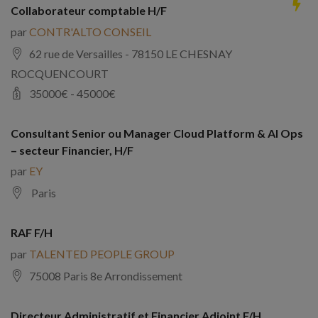
Collaborateur comptable H/F
par
CONTR'ALTO CONSEIL
62 rue de Versailles - 78150 LE CHESNAY
ROCQUENCOURT
35000
€ -
45000
€
Consultant Senior ou Manager Cloud Platform & AI Ops
– secteur Financier, H/F
par
EY
Paris
RAF F/H
par
TALENTED PEOPLE GROUP
75008 Paris 8e Arrondissement
Directeur Administratif et Financier Adjoint F/H