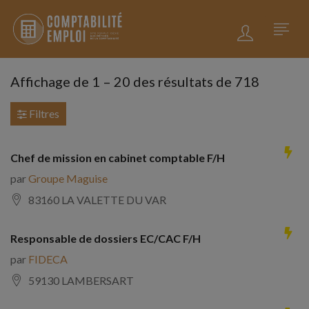
Affichage de
1
–
20
des résultats de 718
Filtres
Chef de mission en cabinet comptable F/H
par
Groupe Maguise
83160 LA VALETTE DU VAR
Responsable de dossiers EC/CAC F/H
par
FIDECA
59130 LAMBERSART