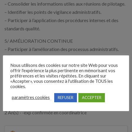
– Consolider les informations utiles aux réunions de pilotage.
– Identifier les points de vigilance administratifs.
– Participer à l’application des procédures internes et des
standards qualité.
5/ AMÉLIORATION CONTINUE
– Participer à l’amélioration des processus administratifs.
– Être force de proposition dans l’évolution des méthodes de
Nous utilisons des cookies sur notre site Web pour vous
travail.
offrir l'expérience la plus pertinente en mémorisant vos
– Contribuer au système de management de la qualité (ISO
préférences et les visites répétées. En cliquant sur
«Accepter», vous consentez à l'utilisation de TOUS les
9001).
cookies.
paramètres cookies
REFUSER
ACCEPTER
Expérience demandée
2 An(s) - -exp confirmée en coordinatrice