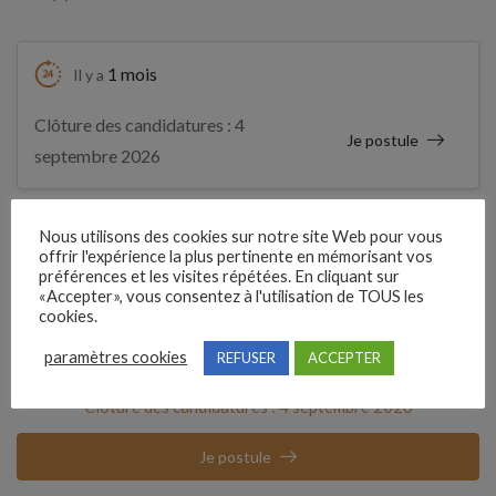
1 mois
Il y a
Clôture des candidatures : 4
Je postule
septembre 2026
Détails de l’offre
Nous utilisons des cookies sur notre site Web pour vous
offrir l'expérience la plus pertinente en mémorisant vos
préférences et les visites répétées. En cliquant sur
«Accepter», vous consentez à l'utilisation de TOUS les
Référence
cookies.
210VBVD
paramètres cookies
REFUSER
ACCEPTER
Clôture des candidatures : 4 septembre 2026
Je postule