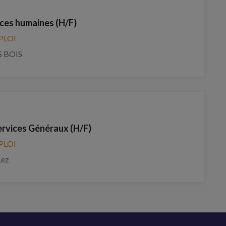
ces humaines (H/F)
PLOI
S BOIS
ervices Généraux (H/F)
PLOI
Lez