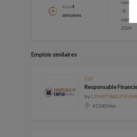
candida
4
Il y a
: 8
semaines
septem
2026
Emplois similaires
CDI
Responsable Financie
by
COMPTABILITE EM
41500 Mer