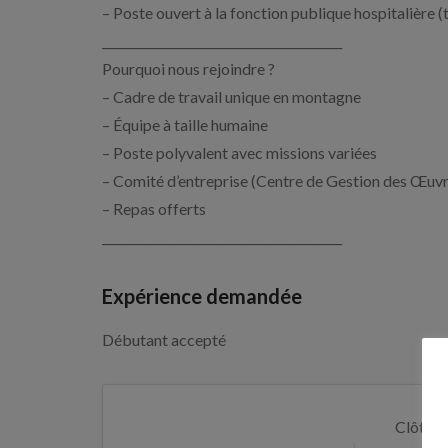
– Poste ouvert à la fonction publique hospitalière (t
________________________________________
Pourquoi nous rejoindre ?
– Cadre de travail unique en montagne
– Équipe à taille humaine
– Poste polyvalent avec missions variées
– Comité d’entreprise (Centre de Gestion des Œuvr
– Repas offerts
________________________________________
Expérience demandée
Débutant accepté
Clôture