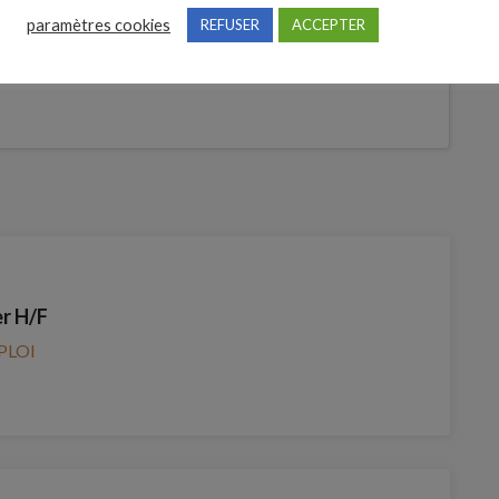
tures
paramètres cookies
REFUSER
ACCEPTER
Je postule
bre
r H/F
PLOI