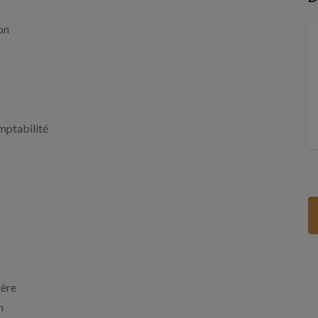
on
mptabilité
ière
n