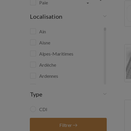
Paie
Localisation
Ain
Aisne
Alpes-Maritimes
Ardèche
Ardennes
Ariège
Type
Aube
Aude
CDI
Aveyron
Filtrer