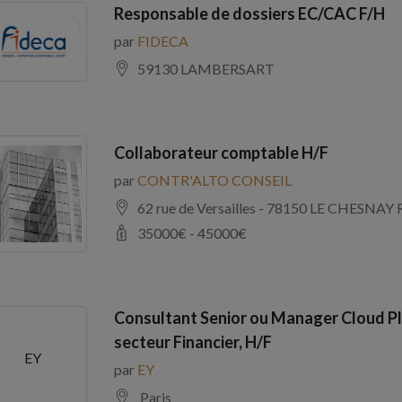
Responsable de dossiers EC/CAC F/H
par
FIDECA
59130 LAMBERSART
Collaborateur comptable H/F
par
CONTR'ALTO CONSEIL
62 rue de Versailles - 78150 LE CHE
35000
€ -
45000
€
Consultant Senior ou Manager Cloud Pl
secteur Financier, H/F
EY
par
EY
Paris