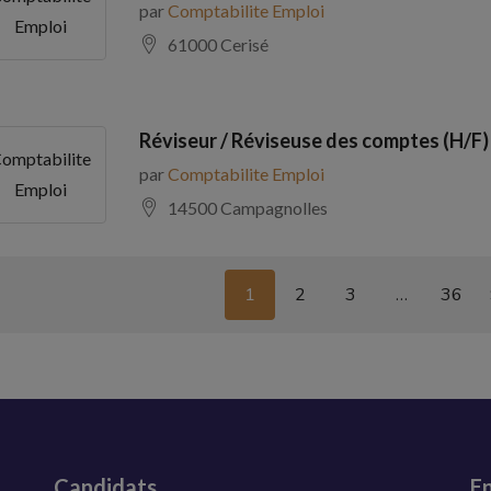
par
Comptabilite Emploi
Emploi
61000 Cerisé
Réviseur / Réviseuse des comptes (H/F)
omptabilite
par
Comptabilite Emploi
Emploi
14500 Campagnolles
1
2
3
…
36
Candidats
En