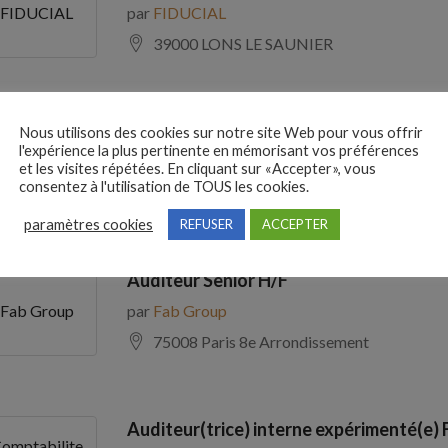
par
FIDUCIAL
FIDUCIAL
39000 LONS LE SAUNIER
Comptable Fournisseurs H/F
Nous utilisons des cookies sur notre site Web pour vous offrir
l'expérience la plus pertinente en mémorisant vos préférences
par
ADECCO
ADECCO
et les visites répétées. En cliquant sur «Accepter», vous
consentez à l'utilisation de TOUS les cookies.
69100 Villeurbanne
paramètres cookies
REFUSER
ACCEPTER
Auditeur Senior H/F
par
Fab Group
Fab Group
75008 Paris 8e Arrondissement
Auditeur(trice) interne expérimenté(e) 
omptabilite