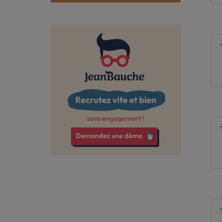
Bas-Rhin
Bouches-du-Rhône
Calvados
Cantal
Charente
Charente-Maritime
Cher
Corrèze
Côte-d'Or
Côtes-d'Armor
Creuse
Deux-Sèvres