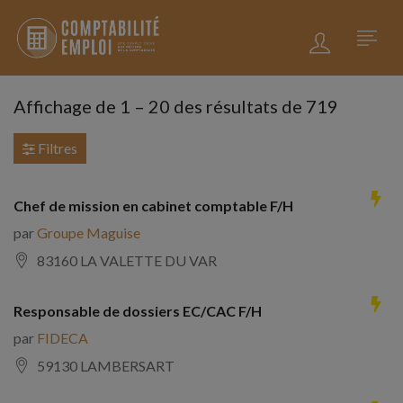
Affichage de
1
–
20
des résultats de 719
Filtres
Chef de mission en cabinet comptable F/H
par
Groupe Maguise
83160 LA VALETTE DU VAR
Responsable de dossiers EC/CAC F/H
par
FIDECA
59130 LAMBERSART