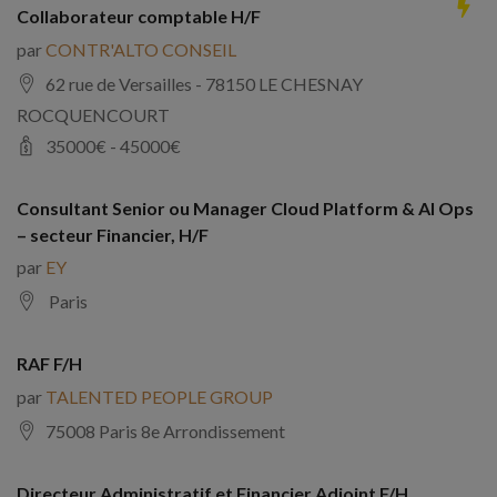
Collaborateur comptable H/F
par
CONTR'ALTO CONSEIL
62 rue de Versailles - 78150 LE CHESNAY
ROCQUENCOURT
35000
€ -
45000
€
Consultant Senior ou Manager Cloud Platform & AI Ops
– secteur Financier, H/F
par
EY
Paris
RAF F/H
par
TALENTED PEOPLE GROUP
75008 Paris 8e Arrondissement
Directeur Administratif et Financier Adjoint F/H