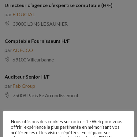
Directeur d’agence d’expertise comptable (H/F)
par
FIDUCIAL
39000 LONS LE SAUNIER
Comptable Fournisseurs H/F
par
ADECCO
69100 Villeurbanne
Auditeur Senior H/F
par
Fab Group
75008 Paris 8e Arrondissement
Auditeur(trice) interne expérimenté(e) F/H
par
Comptabilite Emploi
Nous utilisons des cookies sur notre site Web pour vous
offrir l'expérience la plus pertinente en mémorisant vos
39130 Châtillon
préférences et les visites répétées. En cliquant sur