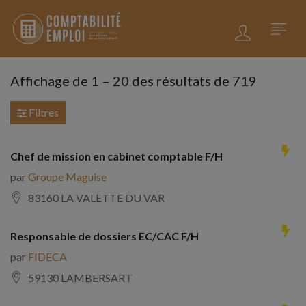
Affichage de
1
–
20
des résultats de 719
Filtres
Chef de mission en cabinet comptable F/H
par
Groupe Maguise
83160 LA VALETTE DU VAR
Responsable de dossiers EC/CAC F/H
par
FIDECA
59130 LAMBERSART