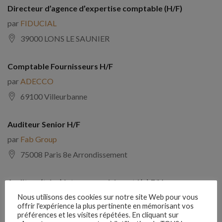
Directeur d’agence d’expertise comptable (H/F)
par
FIDUCIAL
39000 LONS LE SAUNIER
Comptable Fournisseurs H/F
par
ADECCO
69100 Villeurbanne
Auditeur Senior H/F
par
Fab Group
75008 Paris 8e Arrondissement
Auditeur(trice) interne expérimenté(e) F/H
par
Comptabilite Emploi
Nous utilisons des cookies sur notre site Web pour vous
offrir l'expérience la plus pertinente en mémorisant vos
39130 Châtillon
préférences et les visites répétées. En cliquant sur