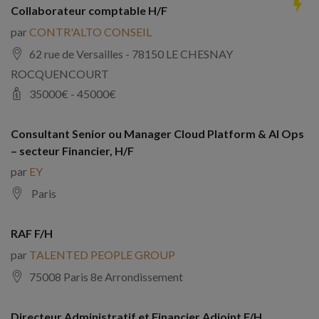
Collaborateur comptable H/F
par
CONTR'ALTO CONSEIL
62 rue de Versailles - 78150 LE CHESNAY
ROCQUENCOURT
35000
€ -
45000
€
Consultant Senior ou Manager Cloud Platform & AI Ops
– secteur Financier, H/F
par
EY
Paris
RAF F/H
par
TALENTED PEOPLE GROUP
75008 Paris 8e Arrondissement
Directeur Administratif et Financier Adjoint F/H