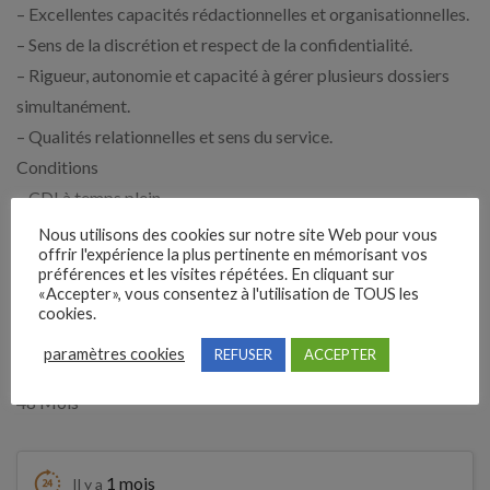
– Excellentes capacités rédactionnelles et organisationnelles.
– Sens de la discrétion et respect de la confidentialité.
– Rigueur, autonomie et capacité à gérer plusieurs dossiers
simultanément.
– Qualités relationnelles et sens du service.
Conditions
– CDI à temps plein.
– Rémunération selon profil et expérience.
Nous utilisons des cookies sur notre site Web pour vous
offrir l'expérience la plus pertinente en mémorisant vos
– Poste polyvalent nécessitant un forte capacité
préférences et les visites répétées. En cliquant sur
d’organisation et d’adaptation.
«Accepter», vous consentez à l'utilisation de TOUS les
cookies.
Expérience demandée
paramètres cookies
REFUSER
ACCEPTER
48 Mois
1 mois
Il y a