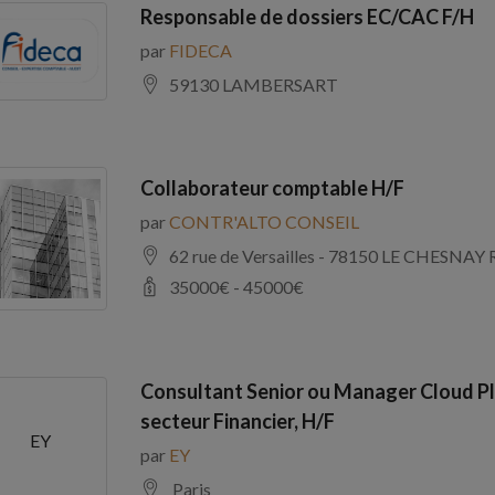
Responsable de dossiers EC/CAC F/H
par
FIDECA
59130 LAMBERSART
Collaborateur comptable H/F
par
CONTR'ALTO CONSEIL
62 rue de Versailles - 78150 LE CHE
35000
€ -
45000
€
Consultant Senior ou Manager Cloud Pl
secteur Financier, H/F
EY
par
EY
Paris