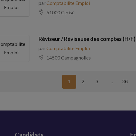
par
Comptabilite Emploi
Emploi
61000 Cerisé
Réviseur / Réviseuse des comptes (H/F)
omptabilite
par
Comptabilite Emploi
Emploi
14500 Campagnolles
1
2
3
…
36
Candidats
En