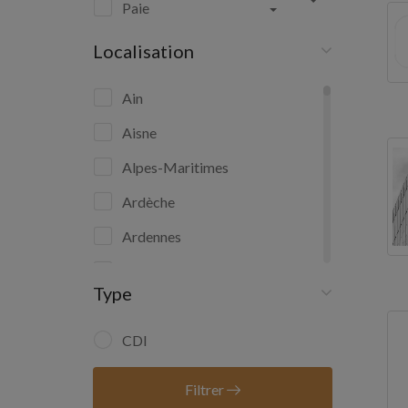
Paie
Localisation
Ain
Aisne
Alpes-Maritimes
Ardèche
Ardennes
Ariège
Type
Aube
Aude
CDI
Aveyron
Filtrer