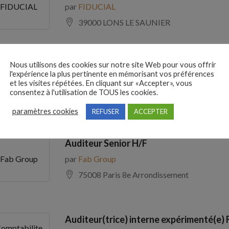
par
FIDUCIAL
FIDUCIAL
39000 LONS LE SAUNIER
Nous utilisons des cookies sur notre site Web pour vous offrir
Comptable Fournisseurs H/F
l'expérience la plus pertinente en mémorisant vos préférences
par
ADECCO
ADECCO
et les visites répétées. En cliquant sur «Accepter», vous
consentez à l'utilisation de TOUS les cookies.
69100 Villeurbanne
paramètres cookies
REFUSER
ACCEPTER
Auditeur Senior H/F
par
Fab Group
Fab Group
75008 Paris 8e Arrondissement
Auditeur(trice) interne expérimenté(e) 
omptabilite