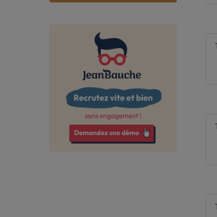
Bas-Rhin
Bouches-du-Rhône
Calvados
Cantal
Charente
Charente-Maritime
Cher
Corrèze
Côte-d'Or
Côtes-d'Armor
Creuse
Deux-Sèvres