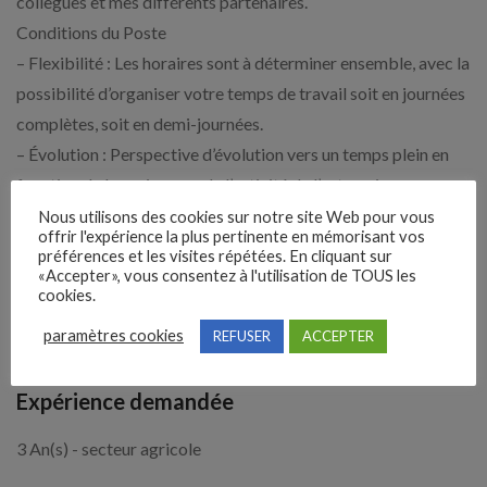
collègues et mes différents partenaires.
Conditions du Poste
– Flexibilité : Les horaires sont à déterminer ensemble, avec la
possibilité d’organiser votre temps de travail soit en journées
complètes, soit en demi-journées.
– Évolution : Perspective d’évolution vers un temps plein en
fonction de la croissance de l’activité de l’entreprise.
– Lieu de travail : Bureau situé directement sur l’exploitation, à
Nous utilisons des cookies sur notre site Web pour vous
offrir l'expérience la plus pertinente en mémorisant vos
côté de la laiterie, à Isigny-sur-Mer.
préférences et les visites répétées. En cliquant sur
– Rémunération : 1 137,52 € brut mensuel pour un volume
«Accepter», vous consentez à l'utilisation de TOUS les
cookies.
horaire de 75,83 heures
Prise de poste dès que possible
paramètres cookies
REFUSER
ACCEPTER
Expérience demandée
3 An(s) - secteur agricole