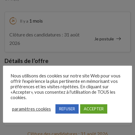
1 mois
Il y a
Clôture des candidatures : 31 août
Je postule
2026
Détails de l’offre
Nous utilisons des cookies sur notre site Web pour vous
offrir l'expérience la plus pertinente en mémorisant vos
Entreprise qui propose l'emploi
préférences et les visites répétées. En cliquant sur
SARL MOUTOUSSAMY EMILE
«Accepter», vous consentez à l'utilisation de TOUS les
cookies.
Référence
paramètres cookies
REFUSER
ACCEPTER
210QJHG
Clôture des candidatures : 31 août 2026