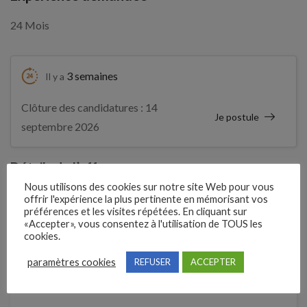
24 Mois
3 semaines
Il y a
Clôture des candidatures : 14
Je postule
septembre 2026
Détails de l’offre
Nous utilisons des cookies sur notre site Web pour vous
offrir l'expérience la plus pertinente en mémorisant vos
préférences et les visites répétées. En cliquant sur
Entreprise qui propose l'emploi
«Accepter», vous consentez à l'utilisation de TOUS les
AMG ATELIER MECANIQUE GENERALE
cookies.
paramètres cookies
REFUSER
ACCEPTER
Référence
211GGXG