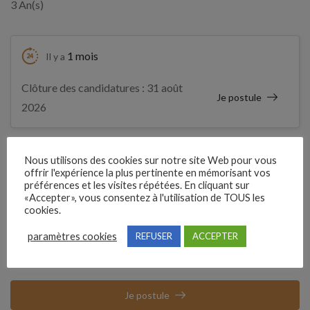
3 An(s)
1 mois
Il y a
Clôture des candidatures : 31 août
Je postule
2026
Détails de l’offre
Nous utilisons des cookies sur notre site Web pour vous
offrir l'expérience la plus pertinente en mémorisant vos
préférences et les visites répétées. En cliquant sur
Référence
«Accepter», vous consentez à l'utilisation de TOUS les
cookies.
210QDTM
paramètres cookies
REFUSER
ACCEPTER
Clôture des candidatures : 31 août 2026
Je postule