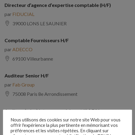
Directeur d’agence d’expertise comptable (H/F)
par
FIDUCIAL
39000 LONS LE SAUNIER
Comptable Fournisseurs H/F
par
ADECCO
69100 Villeurbanne
Auditeur Senior H/F
par
Fab Group
75008 Paris 8e Arrondissement
Auditeur(trice) interne expérimenté(e) F/H
par
Comptabilite Emploi
Nous utilisons des cookies sur notre site Web pour vous
offrir l'expérience la plus pertinente en mémorisant vos
39130 Châtillon
préférences et les visites répétées. En cliquant sur