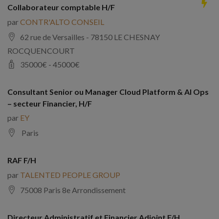
Collaborateur comptable H/F
par
CONTR'ALTO CONSEIL
62 rue de Versailles - 78150 LE CHESNAY
ROCQUENCOURT
35000
€ -
45000
€
Consultant Senior ou Manager Cloud Platform & AI Ops
– secteur Financier, H/F
par
EY
Paris
RAF F/H
par
TALENTED PEOPLE GROUP
75008 Paris 8e Arrondissement
Directeur Administratif et Financier Adjoint F/H