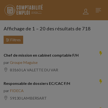
Affichage de
1
–
20
des résultats de 718
Filtres
Chef de mission en cabinet comptable F/H
par
Groupe Maguise
83160 LA VALETTE DU VAR
Responsable de dossiers EC/CAC F/H
par
FIDECA
59130 LAMBERSART