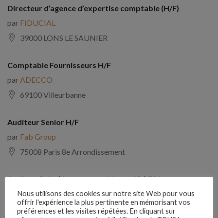
Directeur d’agence d’expertise comptable (H/F)
par
FIDUCIAL
39000 LONS LE SAUNIER
Comptable Fournisseurs H/F
par
ADECCO
69100 Villeurbanne
Auditeur Senior H/F
par
Fab Group
75008 Paris 8e Arrondissement
Auditeur(trice) interne expérimenté(e) F/H
par
Comptabilite Emploi
Nous utilisons des cookies sur notre site Web pour vous
offrir l'expérience la plus pertinente en mémorisant vos
39130 Châtillon
préférences et les visites répétées. En cliquant sur