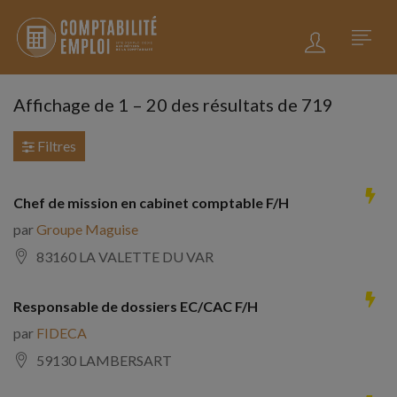
Affichage de
1
–
20
des résultats de 719
Filtres
Chef de mission en cabinet comptable F/H
par
Groupe Maguise
83160 LA VALETTE DU VAR
Responsable de dossiers EC/CAC F/H
par
FIDECA
59130 LAMBERSART