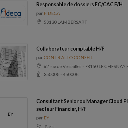
Responsable de dossiers EC/CAC F/H
par
FIDECA
59130 LAMBERSART
Collaborateur comptable H/F
par
CONTR'ALTO CONSEIL
62 rue de Versailles - 78150 LE CHE
35000
€ -
45000
€
Consultant Senior ou Manager Cloud Pl
secteur Financier, H/F
EY
par
EY
Paris