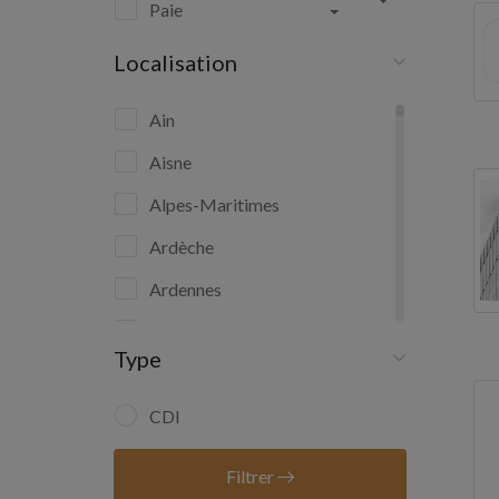
Paie
Localisation
Ain
Aisne
Alpes-Maritimes
Ardèche
Ardennes
Ariège
Type
Aube
Aude
CDI
Aveyron
Filtrer