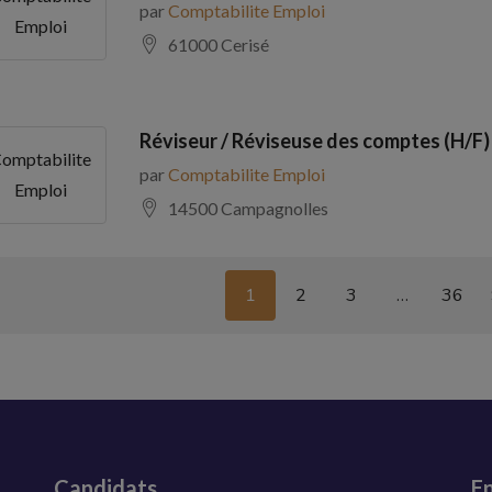
par
Comptabilite Emploi
Emploi
61000 Cerisé
Réviseur / Réviseuse des comptes (H/F)
omptabilite
par
Comptabilite Emploi
Emploi
14500 Campagnolles
1
2
3
…
36
Candidats
En