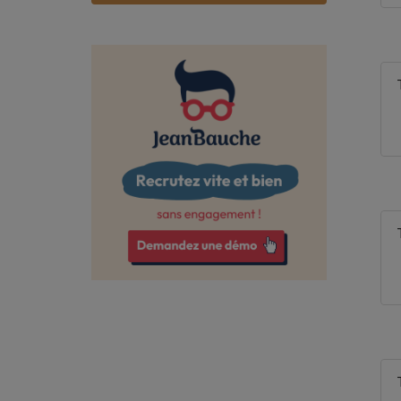
Bas-Rhin
Bouches-du-Rhône
Calvados
Cantal
Charente
Charente-Maritime
Cher
Corrèze
Côte-d'Or
Côtes-d'Armor
Creuse
Deux-Sèvres