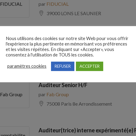
par
FIDUCIAL
FIDUCIAL
39000 LONS LE SAUNIER
Nous utilisons des cookies sur notre site Web pour vous offrir
Comptable Fournisseurs H/F
l'expérience la plus pertinente en mémorisant vos préférences
par
ADECCO
ADECCO
et les visites répétées. En cliquant sur «Accepter», vous
consentez à l'utilisation de TOUS les cookies.
69100 Villeurbanne
paramètres cookies
REFUSER
ACCEPTER
Auditeur Senior H/F
par
Fab Group
Fab Group
75008 Paris 8e Arrondissement
Auditeur(trice) interne expérimenté(e) 
omptabilite