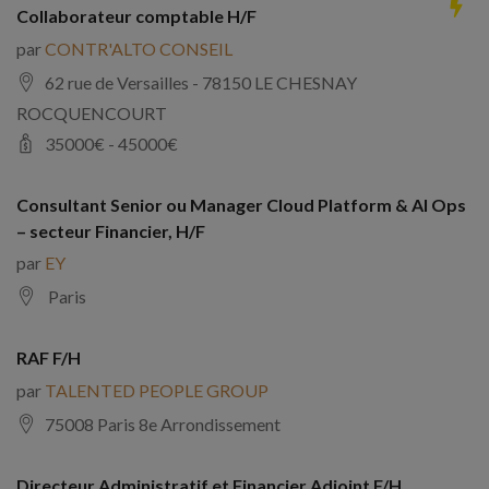
Collaborateur comptable H/F
par
CONTR'ALTO CONSEIL
62 rue de Versailles - 78150 LE CHESNAY
ROCQUENCOURT
35000
€ -
45000
€
Consultant Senior ou Manager Cloud Platform & AI Ops
– secteur Financier, H/F
par
EY
Paris
RAF F/H
par
TALENTED PEOPLE GROUP
75008 Paris 8e Arrondissement
Directeur Administratif et Financier Adjoint F/H