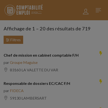
Affichage de
1
–
20
des résultats de 719
Filtres
Chef de mission en cabinet comptable F/H
par
Groupe Maguise
83160 LA VALETTE DU VAR
Responsable de dossiers EC/CAC F/H
par
FIDECA
59130 LAMBERSART