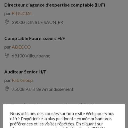
Directeur d’agence d’expertise comptable (H/F)
par
FIDUCIAL
39000 LONS LE SAUNIER
Comptable Fournisseurs H/F
par
ADECCO
69100 Villeurbanne
Auditeur Senior H/F
par
Fab Group
75008 Paris 8e Arrondissement
Auditeur(trice) interne expérimenté(e) F/H
par
Comptabilite Emploi
Nous utilisons des cookies sur notre site Web pour vous
offrir l'expérience la plus pertinente en mémorisant vos
39130 Châtillon
préférences et les visites répétées. En cliquant sur