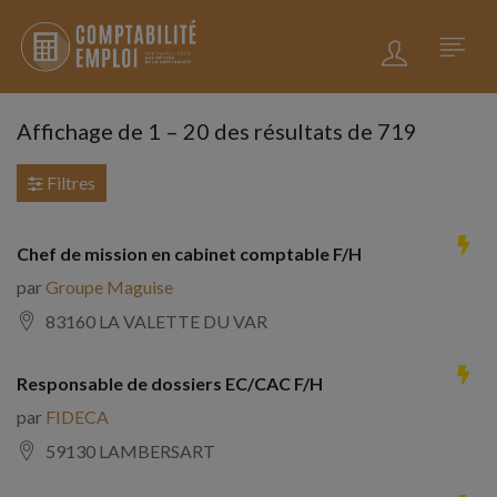
Affichage de
1
–
20
des résultats de 719
Filtres
Chef de mission en cabinet comptable F/H
par
Groupe Maguise
83160 LA VALETTE DU VAR
Responsable de dossiers EC/CAC F/H
par
FIDECA
59130 LAMBERSART