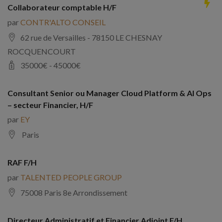
Collaborateur comptable H/F
par
CONTR'ALTO CONSEIL
62 rue de Versailles - 78150 LE CHESNAY
ROCQUENCOURT
35000
€ -
45000
€
Consultant Senior ou Manager Cloud Platform & AI Ops
– secteur Financier, H/F
par
EY
Paris
RAF F/H
par
TALENTED PEOPLE GROUP
75008 Paris 8e Arrondissement
Directeur Administratif et Financier Adjoint F/H