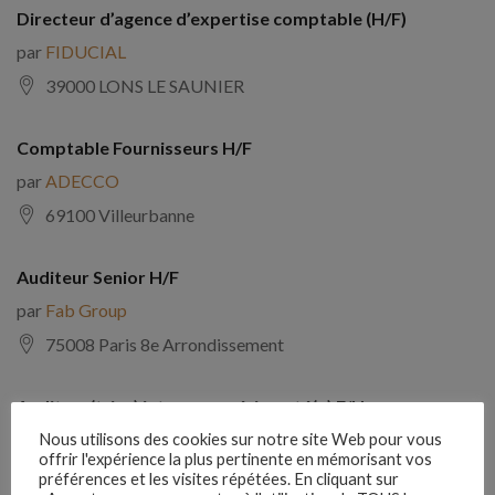
Directeur d’agence d’expertise comptable (H/F)
par
FIDUCIAL
39000 LONS LE SAUNIER
Comptable Fournisseurs H/F
par
ADECCO
69100 Villeurbanne
Auditeur Senior H/F
par
Fab Group
75008 Paris 8e Arrondissement
Auditeur(trice) interne expérimenté(e) F/H
par
Comptabilite Emploi
Nous utilisons des cookies sur notre site Web pour vous
offrir l'expérience la plus pertinente en mémorisant vos
39130 Châtillon
préférences et les visites répétées. En cliquant sur