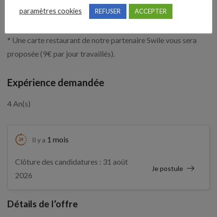
paramètres cookies
REFUSER
ACCEPTER
entre 40 000 € et 45 000 € annuels bruts. A cela peuvent
s’ajouter des primes (objectif, intéressement, cooptation).
* Une carte restaurant de notre partenaire Swile vous sera
proposée (9€ par jour travaillés).
Expérience demandée
4 An(s)
1 mois
Il y a
Clôture des candidatures : 31 août
Je postule
2026
Détails de l’offre