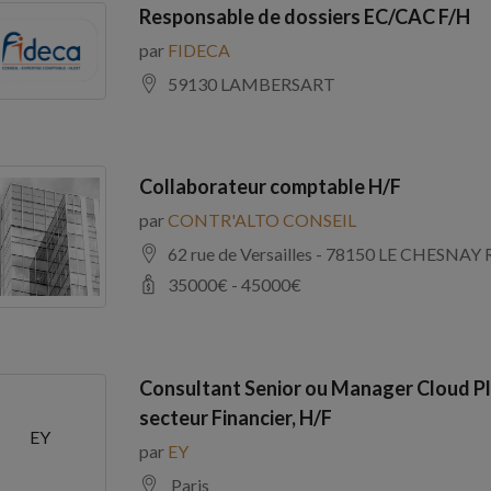
Responsable de dossiers EC/CAC F/H
par
FIDECA
59130 LAMBERSART
Collaborateur comptable H/F
par
CONTR'ALTO CONSEIL
62 rue de Versailles - 78150 LE CHE
35000
€ -
45000
€
Consultant Senior ou Manager Cloud Pl
secteur Financier, H/F
EY
par
EY
Paris