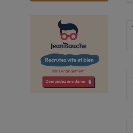
Bas-Rhin
Bouches-du-Rhône
Calvados
Cantal
Charente
Charente-Maritime
Cher
Corrèze
Côte-d'Or
Côtes-d'Armor
Creuse
Deux-Sèvres