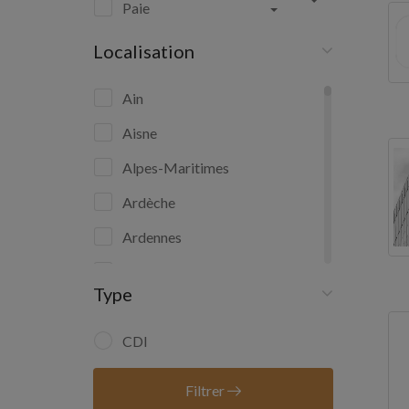
Paie
Localisation
Ain
Aisne
Alpes-Maritimes
Ardèche
Ardennes
Ariège
Type
Aube
Aude
CDI
Aveyron
Filtrer