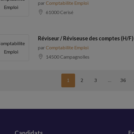
par
Comptabilite Emploi
Emploi
61000 Cerisé
Réviseur / Réviseuse des comptes (H/F)
omptabilite
par
Comptabilite Emploi
Emploi
14500 Campagnolles
1
2
3
…
36
Candidats
En