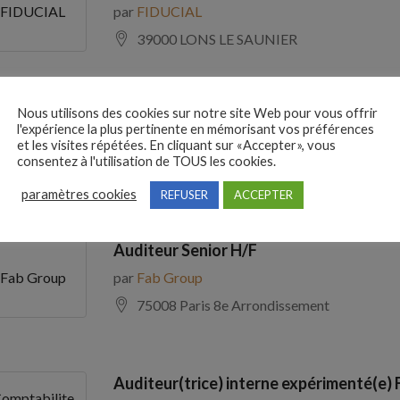
par
FIDUCIAL
FIDUCIAL
39000 LONS LE SAUNIER
Nous utilisons des cookies sur notre site Web pour vous offrir
Comptable Fournisseurs H/F
l'expérience la plus pertinente en mémorisant vos préférences
par
ADECCO
ADECCO
et les visites répétées. En cliquant sur «Accepter», vous
consentez à l'utilisation de TOUS les cookies.
69100 Villeurbanne
paramètres cookies
REFUSER
ACCEPTER
Auditeur Senior H/F
par
Fab Group
Fab Group
75008 Paris 8e Arrondissement
Auditeur(trice) interne expérimenté(e) 
omptabilite