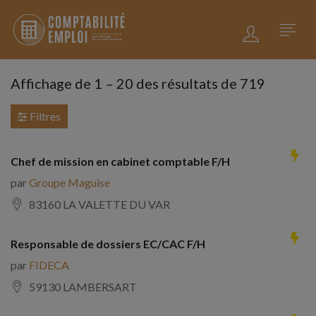
Affichage de
1
–
20
des résultats de 719
Filtres
Chef de mission en cabinet comptable F/H
par
Groupe Maguise
83160 LA VALETTE DU VAR
Responsable de dossiers EC/CAC F/H
par
FIDECA
59130 LAMBERSART