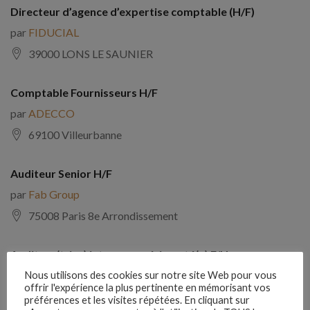
Directeur d’agence d’expertise comptable (H/F)
par
FIDUCIAL
39000 LONS LE SAUNIER
Comptable Fournisseurs H/F
par
ADECCO
69100 Villeurbanne
Auditeur Senior H/F
par
Fab Group
75008 Paris 8e Arrondissement
Auditeur(trice) interne expérimenté(e) F/H
par
Comptabilite Emploi
Nous utilisons des cookies sur notre site Web pour vous
offrir l'expérience la plus pertinente en mémorisant vos
39130 Châtillon
préférences et les visites répétées. En cliquant sur