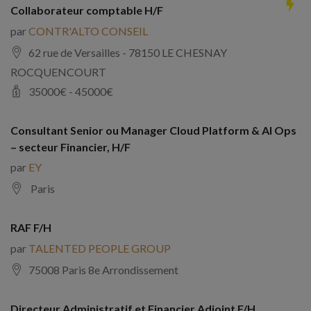
Collaborateur comptable H/F
par
CONTR'ALTO CONSEIL
62 rue de Versailles - 78150 LE CHESNAY
ROCQUENCOURT
35000
€ -
45000
€
Consultant Senior ou Manager Cloud Platform & AI Ops
– secteur Financier, H/F
par
EY
Paris
RAF F/H
par
TALENTED PEOPLE GROUP
75008 Paris 8e Arrondissement
Directeur Administratif et Financier Adjoint F/H