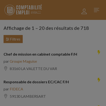
Affichage de
1
–
20
des résultats de 718
Filtres
Chef de mission en cabinet comptable F/H
par
Groupe Maguise
83160 LA VALETTE DU VAR
Responsable de dossiers EC/CAC F/H
par
FIDECA
59130 LAMBERSART