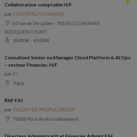
Collaborateur comptable H/F
par
CONTR'ALTO CONSEIL
62 rue de Versailles - 78150 LE CHESNAY
ROCQUENCOURT
35000
€ -
45000
€
Consultant Senior ou Manager Cloud Platform & AI Ops
– secteur Financier, H/F
par
EY
Paris
RAF F/H
par
TALENTED PEOPLE GROUP
75008 Paris 8e Arrondissement
Directeur Administratif et Financier Adjoint F/H