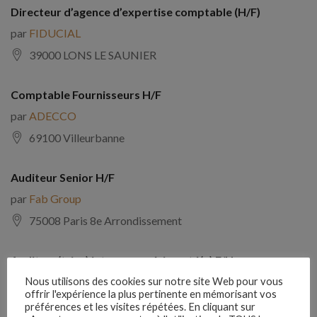
Directeur d’agence d’expertise comptable (H/F)
par
FIDUCIAL
39000 LONS LE SAUNIER
Comptable Fournisseurs H/F
par
ADECCO
69100 Villeurbanne
Auditeur Senior H/F
par
Fab Group
75008 Paris 8e Arrondissement
Auditeur(trice) interne expérimenté(e) F/H
par
Comptabilite Emploi
Nous utilisons des cookies sur notre site Web pour vous
offrir l'expérience la plus pertinente en mémorisant vos
39130 Châtillon
préférences et les visites répétées. En cliquant sur