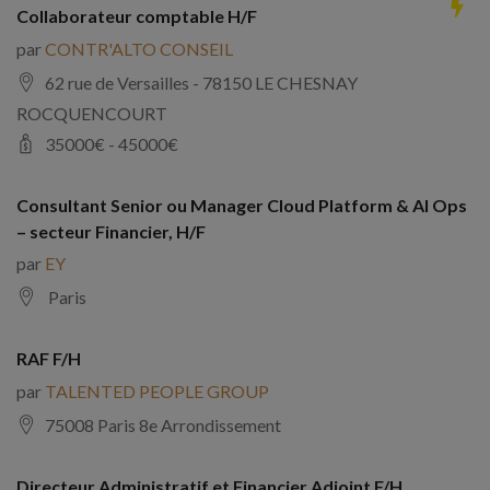
Collaborateur comptable H/F
par
CONTR'ALTO CONSEIL
62 rue de Versailles - 78150 LE CHESNAY
ROCQUENCOURT
35000
€ -
45000
€
Consultant Senior ou Manager Cloud Platform & AI Ops
– secteur Financier, H/F
par
EY
Paris
RAF F/H
par
TALENTED PEOPLE GROUP
75008 Paris 8e Arrondissement
Directeur Administratif et Financier Adjoint F/H