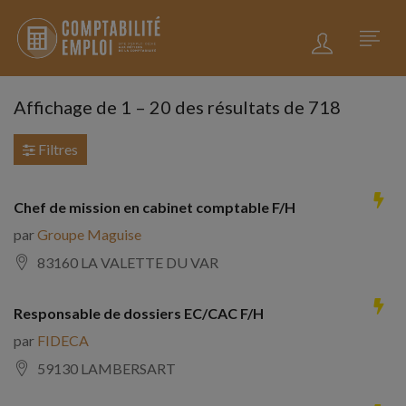
Affichage de
1
–
20
des résultats de 718
Filtres
Chef de mission en cabinet comptable F/H
par
Groupe Maguise
83160 LA VALETTE DU VAR
Responsable de dossiers EC/CAC F/H
par
FIDECA
59130 LAMBERSART