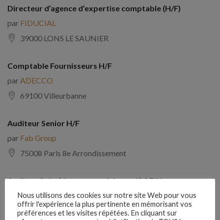
Directeur d’agence d’expertise comptable (H/F)
par
FIDUCIAL
39000 LONS LE SAUNIER
Comptable Fournisseurs H/F
par
ADECCO
69100 Villeurbanne
Auditeur Senior H/F
par
Fab Group
75008 Paris 8e Arrondissement
Auditeur(trice) interne expérimenté(e) F/H
par
Comptabilite Emploi
Nous utilisons des cookies sur notre site Web pour vous
offrir l'expérience la plus pertinente en mémorisant vos
39130 Châtillon
préférences et les visites répétées. En cliquant sur