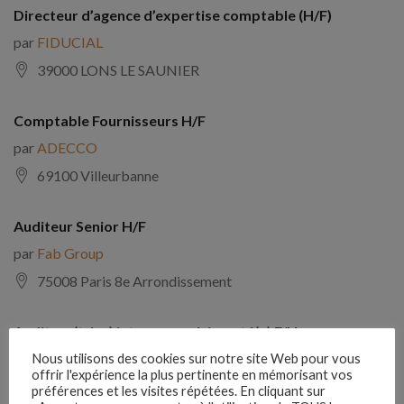
Directeur d’agence d’expertise comptable (H/F)
par
FIDUCIAL
39000 LONS LE SAUNIER
Comptable Fournisseurs H/F
par
ADECCO
69100 Villeurbanne
Auditeur Senior H/F
par
Fab Group
75008 Paris 8e Arrondissement
Auditeur(trice) interne expérimenté(e) F/H
par
Comptabilite Emploi
Nous utilisons des cookies sur notre site Web pour vous
offrir l'expérience la plus pertinente en mémorisant vos
39130 Châtillon
préférences et les visites répétées. En cliquant sur