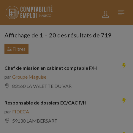
Affichage de
1
–
20
des résultats de 719
Filtres
Chef de mission en cabinet comptable F/H
par
Groupe Maguise
83160 LA VALETTE DU VAR
Responsable de dossiers EC/CAC F/H
par
FIDECA
59130 LAMBERSART