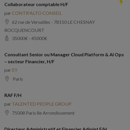
Collaborateur comptable H/F
par
CONTR'ALTO CONSEIL
62 rue de Versailles - 78150 LE CHESNAY
ROCQUENCOURT
35000
€ -
45000
€
Consultant Senior ou Manager Cloud Platform & AI Ops
– secteur Financier, H/F
par
EY
Paris
RAF F/H
par
TALENTED PEOPLE GROUP
75008 Paris 8e Arrondissement
Directeur Administratif et Financier Adjoint F/H